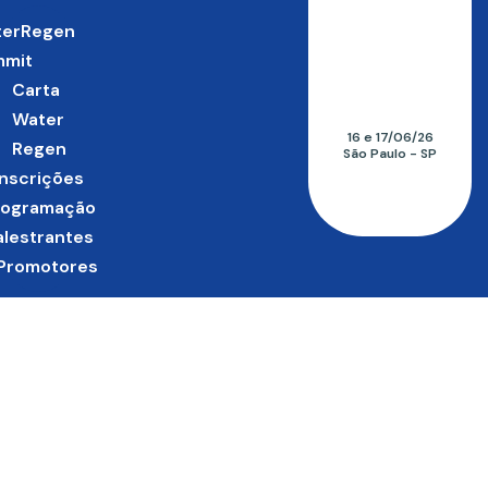
terRegen
mmit
Carta
Water
16 e 17/06/26
Regen
São Paulo - SP
Inscrições
rogramação
alestrantes
Promotores