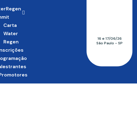
terRegen
mmit
Carta
Water
16 e 17/06/26
Regen
São Paulo - SP
Inscrições
rogramação
alestrantes
Promotores