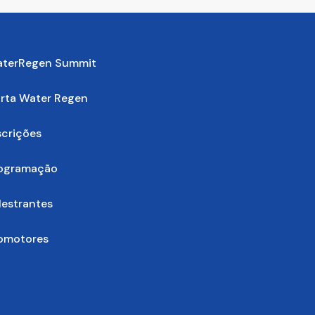
terRegen Summit
rta Water Regen
scrições
ogramação
lestrantes
omotores