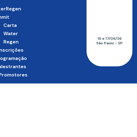
terRegen
mmit
Carta
Water
16 e 17/06/26
Regen
São Paulo - SP
Inscrições
rogramação
alestrantes
Promotores